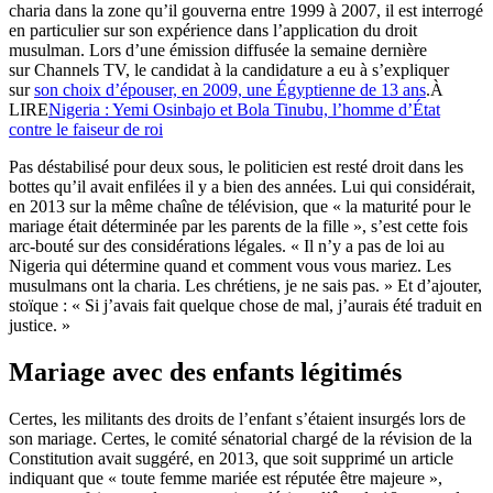
charia dans la zone qu’il gouverna entre 1999 à 2007, il est interrogé
en particulier sur son expérience dans l’application du droit
musulman. Lors d’une émission diffusée la semaine dernière
sur Channels TV, le candidat à la candidature a eu à s’expliquer
sur
son choix d’épouser, en 2009, une Égyptienne de 13 ans
.À
LIRE
Nigeria : Yemi Osinbajo et Bola Tinubu, l’homme d’État
contre le faiseur de roi
Pas déstabilisé pour deux sous, le politicien est resté droit dans les
bottes qu’il avait enfilées il y a bien des années. Lui qui considérait,
en 2013 sur la même chaîne de télévision, que « la maturité pour le
mariage était déterminée par les parents de la fille », s’est cette fois
arc-bouté sur des considérations légales. « Il n’y a pas de loi au
Nigeria qui détermine quand et comment vous vous mariez. Les
musulmans ont la charia. Les chrétiens, je ne sais pas. » Et d’ajouter,
stoïque : « Si j’avais fait quelque chose de mal, j’aurais été traduit en
justice. »
Mariage avec des enfants légitimés
Certes, les militants des droits de l’enfant s’étaient insurgés lors de
son mariage. Certes, le comité sénatorial chargé de la révision de la
Constitution avait suggéré, en 2013, que soit supprimé un article
indiquant que « toute femme mariée est réputée être majeure »,