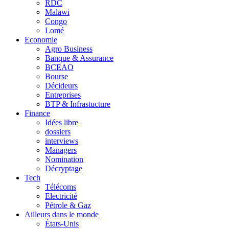
RDC
Malawi
Congo
Lomé
Economie
Agro Business
Banque & Assurance
BCEAO
Bourse
Décideurs
Entreprises
BTP & Infrastucture
Finance
Idées libre
dossiers
interviews
Managers
Nomination
Décryptage
Tech
Télécoms
Electricité
Pétrole & Gaz
Ailleurs dans le monde
États-Unis